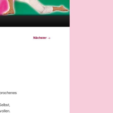
Nächster
→
ebrochenes
elbst,
ollen.