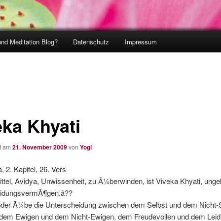
und Meditation Blog?
Datenschutz
Impressum
eka Khyati
ht am
21. November 2009
von
Yogi
, 2. Kapitel, 26. Vers
ttel, Avidya, Unwissenheit, zu Ã¼berwinden, ist Viveka Khyati, ung
eidungsvermÃ¶gen.â??
der Ã¼be die Unterscheidung zwischen dem Selbst und dem Nicht-S
dem Ewigen und dem Nicht-Ewigen, dem Freudevollen und dem Leidv