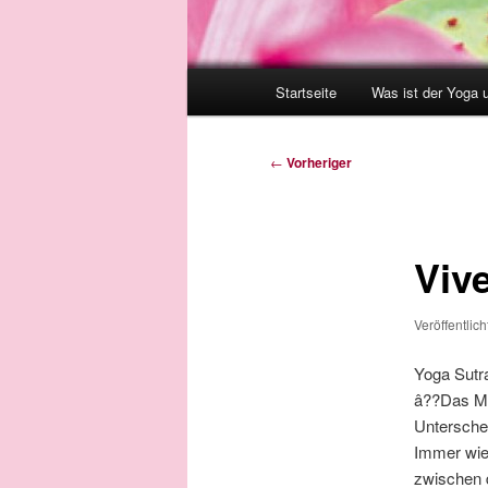
Hauptmenü
Startseite
Was ist der Yoga 
Beitragsnavigation
←
Vorheriger
Viv
Veröffentlic
Yoga Sutra
â??Das Mi
Untersch
Immer wie
zwischen 