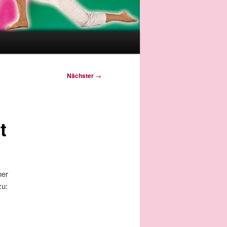
Nächster
→
t
ner
zu: