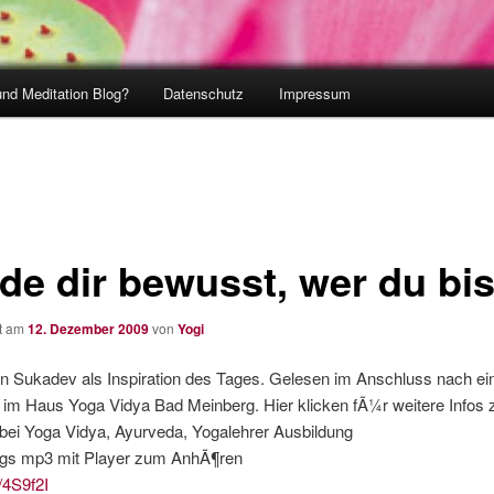
und Meditation Blog?
Datenschutz
Impressum
de dir bewusst, wer du bis
ht am
12. Dezember 2009
von
Yogi
n Sukadev als Inspiration des Tages. Gelesen im Anschluss nach ei
 im Haus Yoga Vidya Bad Meinberg. Hier klicken fÃ¼r weitere Infos 
bei Yoga Vidya, Ayurveda, Yogalehrer Ausbildung
rags mp3 mit Player zum AnhÃ¶ren
y/4S9f2I