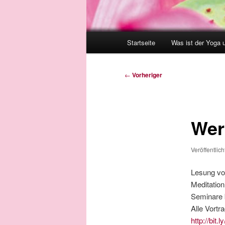
Hauptmenü
Startseite
Was ist der Yoga 
Beitragsnavigation
←
Vorheriger
Wer
Veröffentlic
Lesung vo
Meditation
Seminare 
Alle Vort
http://bit.l