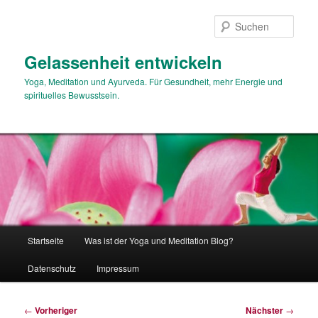
Zum
primären
Such
Inhalt
springen
Gelassenheit entwickeln
Yoga, Meditation und Ayurveda. Für Gesundheit, mehr Energie und
spirituelles Bewusstsein.
Hauptmenü
Startseite
Was ist der Yoga und Meditation Blog?
Datenschutz
Impressum
Beitragsnavigation
←
Vorheriger
Nächster
→