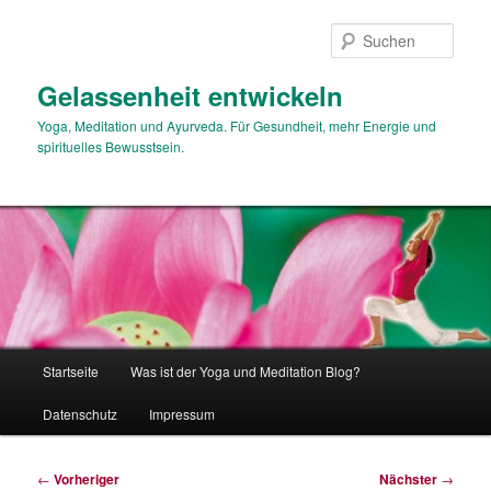
Zum
primären
Such
Inhalt
springen
Gelassenheit entwickeln
Yoga, Meditation und Ayurveda. Für Gesundheit, mehr Energie und
spirituelles Bewusstsein.
Hauptmenü
Startseite
Was ist der Yoga und Meditation Blog?
Datenschutz
Impressum
Beitragsnavigation
←
Vorheriger
Nächster
→