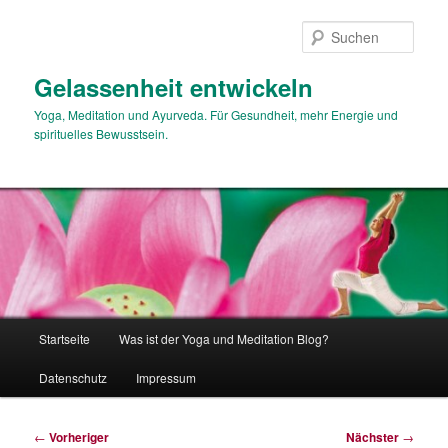
Zum
primären
Such
Inhalt
springen
Gelassenheit entwickeln
Yoga, Meditation und Ayurveda. Für Gesundheit, mehr Energie und
spirituelles Bewusstsein.
Hauptmenü
Startseite
Was ist der Yoga und Meditation Blog?
Datenschutz
Impressum
Beitragsnavigation
←
Vorheriger
Nächster
→