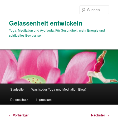
Zum
primären
Such
Inhalt
springen
Gelassenheit entwickeln
Yoga, Meditation und Ayurveda. Für Gesundheit, mehr Energie und
spirituelles Bewusstsein.
Hauptmenü
Startseite
Was ist der Yoga und Meditation Blog?
Datenschutz
Impressum
Beitragsnavigation
←
Vorheriger
Nächster
→