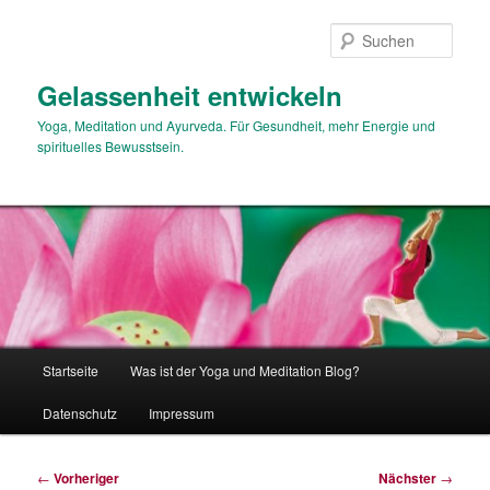
Zum
primären
Such
Inhalt
springen
Gelassenheit entwickeln
Yoga, Meditation und Ayurveda. Für Gesundheit, mehr Energie und
spirituelles Bewusstsein.
Hauptmenü
Startseite
Was ist der Yoga und Meditation Blog?
Datenschutz
Impressum
Beitragsnavigation
←
Vorheriger
Nächster
→