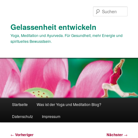
Zum
primären
Such
Inhalt
springen
Gelassenheit entwickeln
Yoga, Meditation und Ayurveda. Für Gesundheit, mehr Energie und
spirituelles Bewusstsein.
Hauptmenü
Startseite
Was ist der Yoga und Meditation Blog?
Datenschutz
Impressum
Beitragsnavigation
←
Vorheriger
Nächster
→