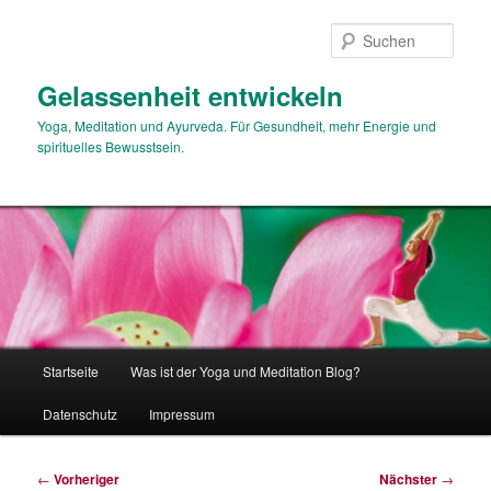
Zum
primären
Such
Inhalt
springen
Gelassenheit entwickeln
Yoga, Meditation und Ayurveda. Für Gesundheit, mehr Energie und
spirituelles Bewusstsein.
Hauptmenü
Startseite
Was ist der Yoga und Meditation Blog?
Datenschutz
Impressum
Beitragsnavigation
←
Vorheriger
Nächster
→