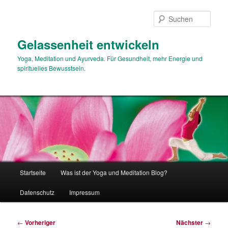
Zum
primären
Such
Inhalt
springen
Gelassenheit entwickeln
Yoga, Meditation und Ayurveda. Für Gesundheit, mehr Energie und
spirituelles Bewusstsein.
Hauptmenü
Startseite
Was ist der Yoga und Meditation Blog?
Datenschutz
Impressum
Beitragsnavigation
←
Vorheriger
Nächster
→