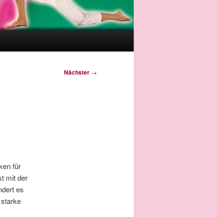
Nächster
→
ken für
st mit der
ndert es
 starke