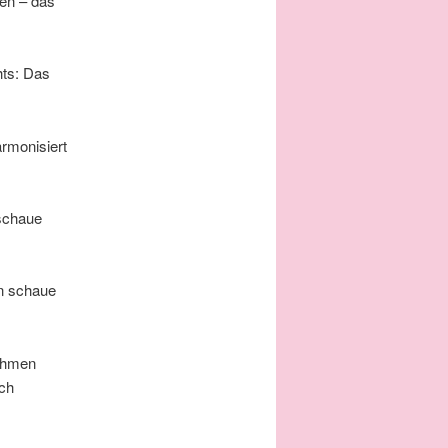
en – das
ts: Das
armonisiert
 schaue
n schaue
ehmen
rch