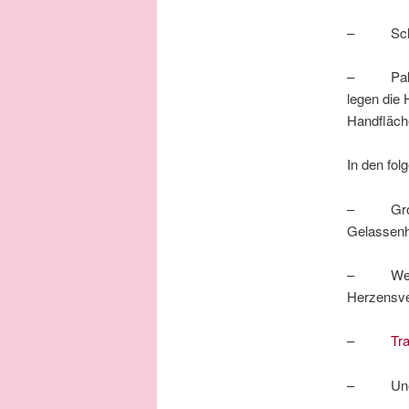
– Schaue
– Palmier
legen die 
Handfläch
In den fo
– Großes
Gelassenh
– Weicher
Herzensve
–
Tr
– Unendli