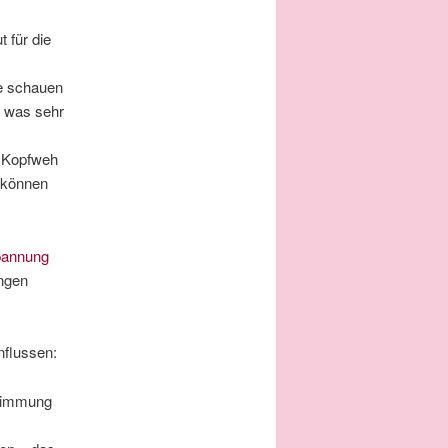
 für die
ge schauen
, was sehr
 Kopfweh
 können
pannung
ngen
flussen:
timmung