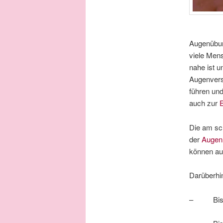
Augenübun
viele Mens
nahe ist 
Augenvers
führen un
auch zur
Die am sc
der
Augen
können a
Darüberhi
– Bist du