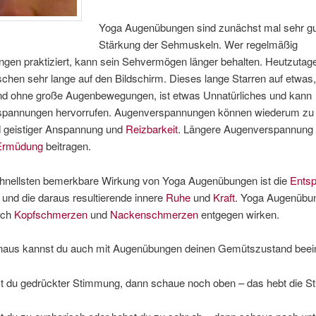
Yoga Augenübungen sind zunächst mal sehr gut
Stärkung der Sehmuskeln. Wer regelmäßig
gen praktiziert, kann sein Sehvermögen länger behalten. Heutzuta
chen sehr lange auf den Bildschirm. Dieses lange Starren auf etwas
und ohne große Augenbewegungen, ist etwas Unnatürliches und kann
pannungen hervorrufen. Augenverspannungen können wiederum zu
d geistiger Anspannung und
Reizbarkeit
. Längere Augenverspannung
Ermüdung
beitragen.
hnellsten bemerkbare Wirkung von Yoga Augenübungen ist die
Ents
und die daraus resultierende innere
Ruhe
und
Kraft
. Yoga Augenübu
uch
Kopfschmerzen
und
Nackenschmerzen
entgegen wirken.
naus kannst du auch mit Augenübungen deinen Gemütszustand beein
 gedrückter Stimmung, dann schaue noch oben – das hebt die S