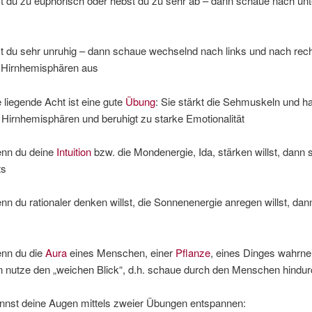
 zu euphorisch oder hebst du zu sehr ab – dann schaue nach unt
 sehr unruhig – dann schaue wechselnd nach links und nach rech
e Hirnhemisphären aus
gende Acht ist eine gute
Übung
: Sie stärkt die Sehmuskeln und h
 Hirnhemisphären und beruhigt zu starke Emotionalität
 du deine
Intuition
bzw. die Mondenergie, Ida, stärken willst, dann
ts
 rationaler denken willst, die Sonnenenergie anregen willst, dan
 du die
Aura
eines Menschen, einer
Pflanze
, eines Dinges wahrn
nn nutze den „weichen Blick“, d.h. schaue durch den Menschen hindu
nnst deine Augen mittels zweier Übungen entspannen: