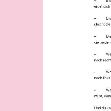
– Bist du
erdet dich
– Bist du
gleicht di
– Die lie
die beiden
– Wenn
nach rech
– Wenn du
nach links
– Wenn
willst, da
Und du ka