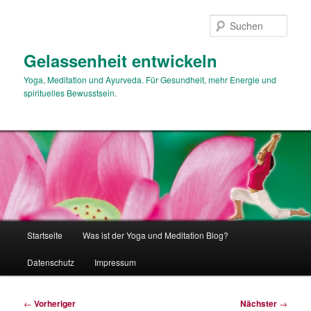
Zum
primären
Such
Inhalt
springen
Gelassenheit entwickeln
Yoga, Meditation und Ayurveda. Für Gesundheit, mehr Energie und
spirituelles Bewusstsein.
Hauptmenü
Startseite
Was ist der Yoga und Meditation Blog?
Datenschutz
Impressum
Beitragsnavigation
←
Vorheriger
Nächster
→