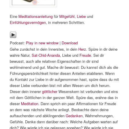
Eine
Meditationsanleitung
für
Mitgefühl
,
Liebe
und
Einfühlungsvermögen
, in mehreren Schritten.
Podcast:
Play in new window
|
Download
Gehe zunächst in dein Innerstes, in dein
Herz
. Spüre in dir deine
wahre Natur,
Sat-Chid-Ananda
, Liebe und
Freude
. Sei dir
bewusst, auch alle relativen Eigenschaften in dir sind
wohlmeinend und gut. Mache dir bewusst: Du kannst dich als die
Führungspersönlichkeit hinter diesen Anteilen etablieren. Wenn
du Kontakt zur Liebe in dir aufgenommen hast, spüre dass du mit
dieser Liebe verbunden bist mit allen Wesen um dich herum.
Dieser dein innerer
göttlicher
Wesenskern ist verbunden und eins
mit dem Göttlichen in der ganzen Welt. Spüre das, erahne das in
dieser
Meditation
. Dann sprich ein paar Affirmationen für Freude
an dem was nächste Woche anliegt. Beobachte dann deine
auftauchenden und
abklingenden
Gedanken
, Wahrnehmungen,
Gefühle. Denke dann darüber nach: Welche Aufgaben warten auf
dich? Wie würde ich sie gelassen angehen? Wie würde ich sie