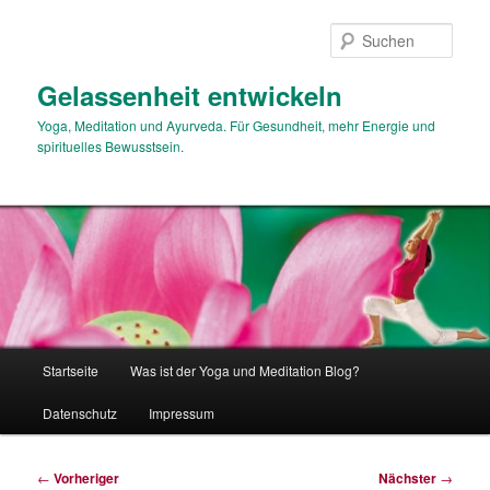
Zum
primären
Such
Inhalt
springen
Gelassenheit entwickeln
Yoga, Meditation und Ayurveda. Für Gesundheit, mehr Energie und
spirituelles Bewusstsein.
Hauptmenü
Startseite
Was ist der Yoga und Meditation Blog?
Datenschutz
Impressum
Beitragsnavigation
←
Vorheriger
Nächster
→