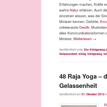
Erfahrungen machen, Kräfte en
wahre
Natur
erfahren. Auch die
einzelnen wissen, was der Sinn
Minister kennen: Gefühle,
Emo
unbewusste
Gestik
, Muskelan
alles Kommunikationsformen der
Minister,
Weiterlesen
→
Veröffentlicht unter
Der Königsweg z
Gelassenheit
,
könig
,
königsweg
,
mi
48 Raja Yoga – 
Gelassenheit
Veröffentlicht am
31. Oktober 2012
R