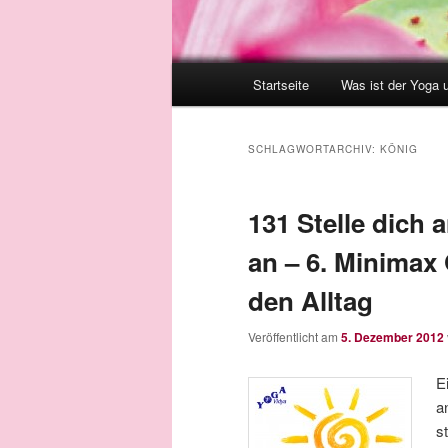
Hauptmenü
Startseite
Was ist der Yoga 
SCHLAGWORTARCHIV:
KÖNIG
131 Stelle dich 
an – 6. Minimax 
den Alltag
Veröffentlicht am
5. Dezember 2012
E
a
s