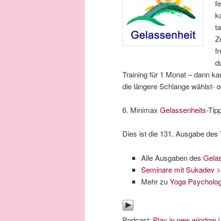
f
k
t
Z
f
d
Training für 1 Monat – dann ka
die längere Schlange wählst- o
6. Minimax
Gelassenheit
s-Tipp
Dies ist die 131. Ausgabe des
Alle Ausgaben des
Gela
Seminare mit Sukadev 
Mehr zu
Yoga Psycholog
Podcast:
Play in new window