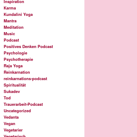
Inspiration
Karma
Kundalini Yoga
Mantra
Meditation
Music
Podcast
Positives Denken Podcast
Psychologie
Psychotherapie
Raja Yoga
Reinkarnation
reinkarnations-podcast
Spiritualität
Sukadev
Tod
Trauerarbeit-Podcast
Uncategorized
Vedanta
Vegan
Vegetarier
Vegetarisch