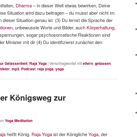
tfalten,
Dharma
– in dieser Welt etwas bewirken, Deine
se Situation wird dazu beitragen – du musst aber nicht im
 dieser Situation genau ist (3) Du lernst die Sprache der
tionen
, unbewusste Worte und Bilder, auch
Körperhaltung
,
spannungen, sogar psychosomatische Reaktionen sind
 Minister mit dir (4) Du identifizierst zunächst den
ur Gelassenheit
,
Raja Yoga
|
Verschlagwortet mit
eltern
,
gelassen
,
nister
,
mp3
,
Podcast
,
raja yoga
,
yoga
der Königsweg zur
von
Yoga Meditation
aja
heißt König.
Raja Yoga
ist der Königliche
Yoga
, der