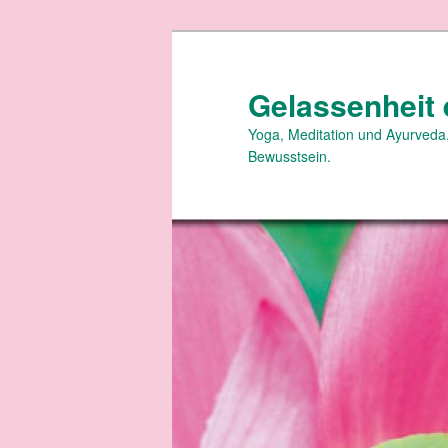
Zum
Zum
primären
sekundären
Inhalt
Inhalt
Gelassenheit 
springen
springen
Yoga, Meditation und Ayurveda.
Bewusstsein.