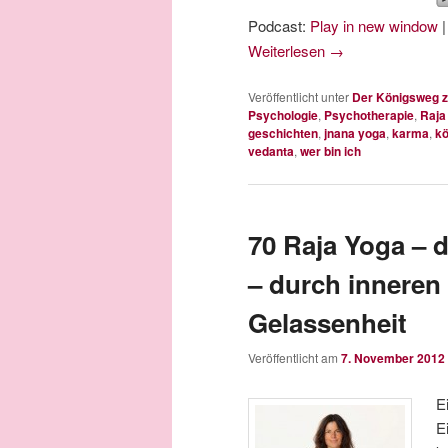
Podcast:
Play in new window
Weiterlesen
→
Veröffentlicht unter
Der Königsweg z
Psychologie
,
Psychotherapie
,
Raja
geschichten
,
jnana yoga
,
karma
,
kö
vedanta
,
wer bin ich
70 Raja Yoga – 
– durch inneren
Gelassenheit
Veröffentlicht am
7. November 2012
E
E