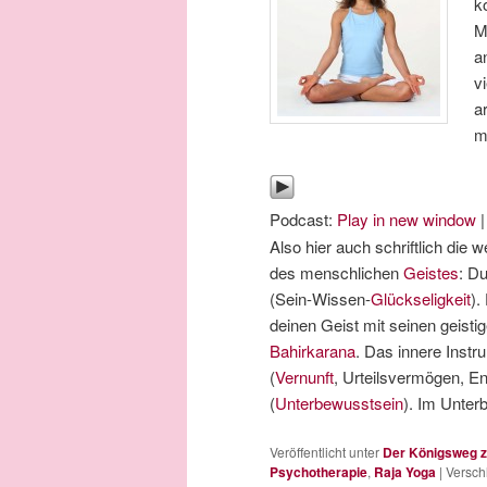
k
M
a
v
a
m
Podcast:
Play in new window
Also hier auch schriftlich die
des menschlichen
Geistes
: Du
(Sein-Wissen-
Glückseligkeit
).
deinen Geist mit seinen geisti
Bahirkarana
. Das innere Inst
(
Vernunft
, Urteilsvermögen, 
(
Unterbewusstsein
). Im Unter
Veröffentlicht unter
Der Königsweg z
Psychotherapie
,
Raja Yoga
|
Versch