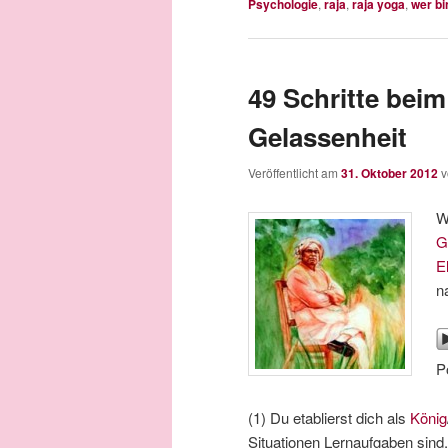
Psychologie
,
raja
,
raja yoga
,
wer bi
49 Schritte bei
Gelassenheit
Veröffentlicht am
31. Oktober 2012
W
G
E
n
P
(1) Du etablierst dich als
König
Situationen Lernaufgaben sind