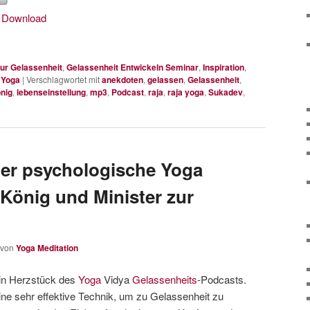
|
Download
ur Gelassenheit
,
Gelassenheit Entwickeln Seminar
,
Inspiration
,
 Yoga
|
Verschlagwortet mit
anekdoten
,
gelassen
,
Gelassenheit
,
nig
,
lebenseinstellung
,
mp3
,
Podcast
,
raja
,
raja yoga
,
Sukadev
,
der psychologische Yoga
 König und Minister zur
von
Yoga Meditation
in Herzstück des
Yoga
Vidya
Gelassenheits
-Podcasts.
ine sehr effektive Technik, um zu Gelassenheit zu