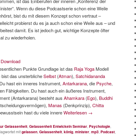
ommen, ist das Einberufen der inneren „Konferenz der
inister“. Wenn du diese Podcastserie schon eine Weile
nhörst, bist du mit diesem Konzept schon vertraut –
ielleicht probierst du es ja auch schon eine Weile aus – und
rbeitest damit. Es ist jedoch gut, wichtige Konzepte öfter
al zu wiederholen.
|
Download
 wesentlichen Punkte Grundlage ist das
Raja Yoga
Modell
 bist das unsterbliche
Selbst
(
Atman
),
Satchidananda
 Du hast ein inneres Instrument,
Antarkarana
, die
Psyche
,
gen Fähigkeiten. Du hast auch ein äußeres Instrument,
rument (Antarkarana) besteht aus
Ahamkara
(
Ego
),
Buddhi
Entscheidungsvermögen),
Manas
(Denkprinzip),
Chitta
bewusstsein hast du viele innere
Weiterlesen
→
ur Gelassenheit
,
Gelassenheit Entwickeln Seminar
,
Psychologie
,
lagwortet mit
gelassen
,
Gelassenheit
,
könig
,
minister
,
mp3
,
Podcast
,