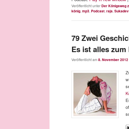
Veröffentlicht unter
Der Königsweg z
könig
,
mp3
,
Podcast
,
raja
,
Sukadev
79 Zwei Geschic
Es ist alles zum
Veröffentlicht am
8. November 2012
Z
w
s
K
E
o
s