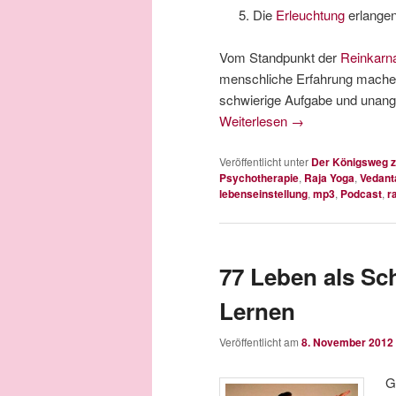
Die
Erleuchtung
erlangen
Vom Standpunkt der
Reinkarna
menschliche Erfahrung machen
schwierige Aufgabe und unang
Weiterlesen
→
Veröffentlicht unter
Der Königsweg z
Psychotherapie
,
Raja Yoga
,
Vedant
lebenseinstellung
,
mp3
,
Podcast
,
r
77 Leben als Sc
Lernen
Veröffentlicht am
8. November 2012
G