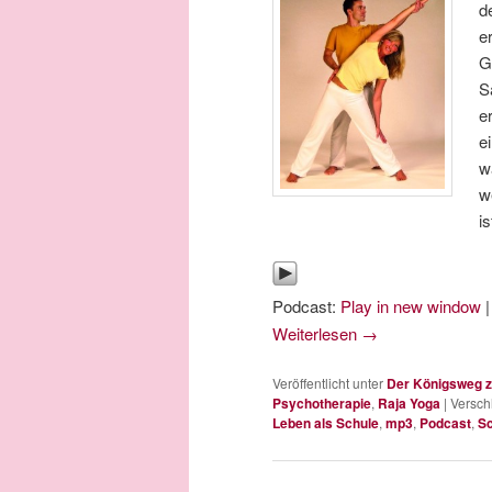
d
e
G
S
e
e
w
w
i
Podcast:
Play in new window
Weiterlesen
→
Veröffentlicht unter
Der Königsweg z
Psychotherapie
,
Raja Yoga
|
Versch
Leben als Schule
,
mp3
,
Podcast
,
Sc