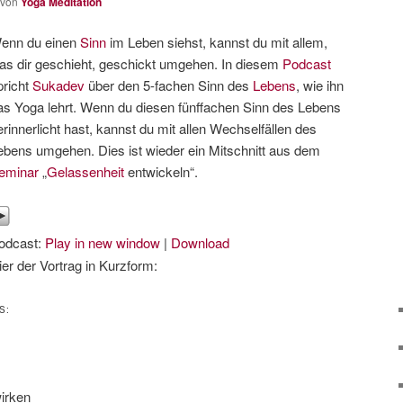
von
Yoga Meditation
enn du einen
Sinn
im Leben siehst, kannst du mit allem,
as dir geschieht, geschickt umgehen. In diesem
Podcast
pricht
Sukadev
über den 5-fachen Sinn des
Lebens
, wie ihn
as Yoga lehrt. Wenn du diesen fünffachen Sinn des Lebens
erinnerlicht hast, kannst du mit allen Wechselfällen des
ebens umgehen. Dies ist wieder ein Mitschnitt aus dem
eminar
„
Gelassenheit
entwickeln“.
odcast:
Play in new window
|
Download
ier der Vortrag in Kurzform:
S:
irken