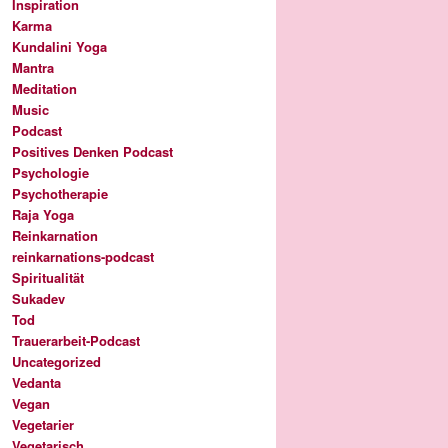
Inspiration
Karma
Kundalini Yoga
Mantra
Meditation
Music
Podcast
Positives Denken Podcast
Psychologie
Psychotherapie
Raja Yoga
Reinkarnation
reinkarnations-podcast
Spiritualität
Sukadev
Tod
Trauerarbeit-Podcast
Uncategorized
Vedanta
Vegan
Vegetarier
Vegetarisch