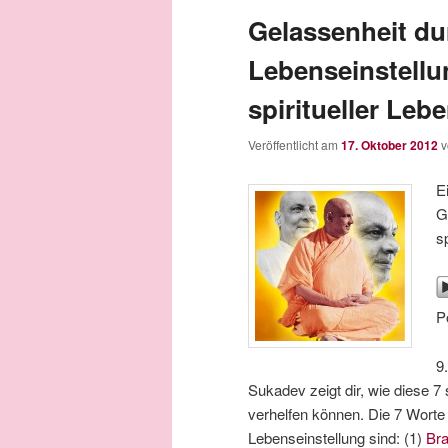
Gelassenheit dur
Lebenseinstellu
spiritueller Leb
Veröffentlicht am
17. Oktober 2012
E
G
s
P
9
Sukadev zeigt dir, wie diese 7 
verhelfen können. Die 7 Worte b
Lebenseinstellung sind: (1)
Br