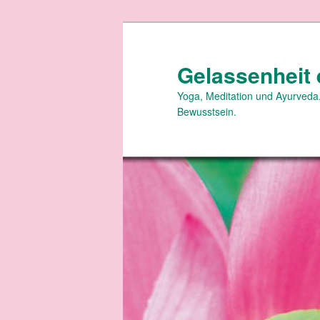
Zum
Zum
primären
sekundären
Inhalt
Inhalt
Gelassenheit 
springen
springen
Yoga, Meditation und Ayurveda.
Bewusstsein.