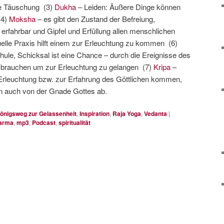
ine Täuschung (3)
Dukha
– Leiden: Äußere Dinge können
(4)
Moksha
– es gibt den Zustand der Befreiung,
t erfahrbar und Gipfel und Erfüllung allen menschlichen
tuelle Praxis hilft einem zur Erleuchtung zu kommen (6)
hule, Schicksal ist eine Chance – durch die Ereignisse des
r brauchen um zur Erleuchtung zu gelangen (7)
Kripa
–
Erleuchtung bzw. zur Erfahrung des Göttlichen kommen,
rn auch von der Gnade Gottes ab.
önigsweg zur Gelassenheit
,
Inspiration
,
Raja Yoga
,
Vedanta
|
arma
,
mp3
,
Podcast
,
spiritualität