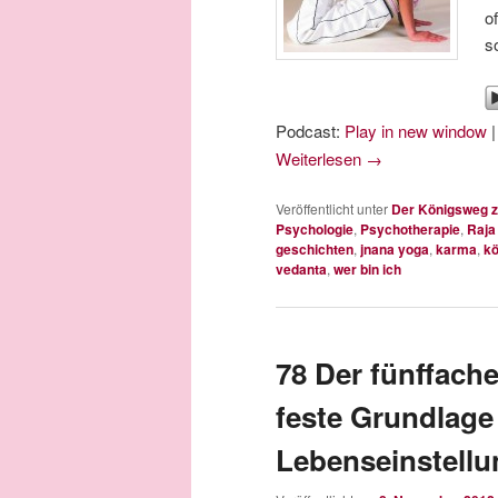
o
s
Podcast:
Play in new window
Weiterlesen
→
Veröffentlicht unter
Der Königsweg z
Psychologie
,
Psychotherapie
,
Raja
geschichten
,
jnana yoga
,
karma
,
kö
vedanta
,
wer bin ich
78 Der fünffache
feste Grundlage
Lebenseinstellu