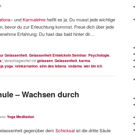
.
tions
– und
Karmalehre
heißt es ja: Du musst jede wichtige
, bevor du zur Erleuchtung kommst. Freue dich über jede
enehme Erfahrung: Du hast das bald hinter dir…
ur Gelassenheit
,
Gelassenheit Entwickeln Seminar
,
Psychologie
,
a
|
Verschlagwortet mit
gelassen
,
Gelassenheit
,
karma
,
aja yoga
,
reinkarnation
,
sinn des lebens
,
vedanta
,
wer bin ich
hule – Wachsen durch
von
Yoga Meditation
elassenheit gegenüber dem
Schicksal
ist die dritte Säule