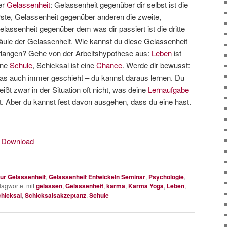
er
Gelassenheit
: Gelassenheit gegenüber dir selbst ist die
rste, Gelassenheit gegenüber anderen die zweite,
elassenheit gegenüber dem was dir passiert ist die dritte
äule der Gelassenheit. Wie kannst du diese Gelassenheit
rlangen? Gehe von der Arbeitshypothese aus:
Leben
ist
ine
Schule
, Schicksal ist eine
Chance
. Werde dir bewusst:
as auch immer geschieht – du kannst daraus lernen. Du
eißt zwar in der Situation oft nicht, was deine
Lernaufgabe
st. Aber du kannst fest davon ausgehen, dass du eine hast.
|
Download
ur Gelassenheit
,
Gelassenheit Entwickeln Seminar
,
Psychologie
,
lagwortet mit
gelassen
,
Gelassenheit
,
karma
,
Karma Yoga
,
Leben
,
hicksal
,
Schicksalsakzeptanz
,
Schule