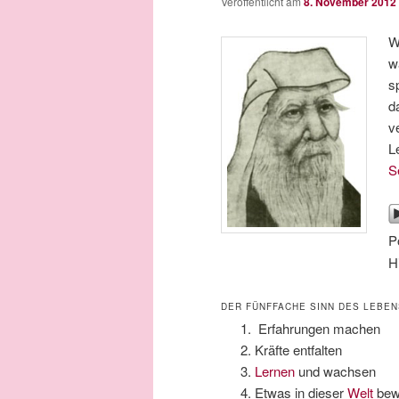
Veröffentlicht am
8. November 2012
W
w
s
d
v
L
S
P
H
DER FÜNFFACHE SINN DES LEBEN
Erfahrungen machen
Kräfte entfalten
Lernen
und wachsen
Etwas in dieser
Welt
bew