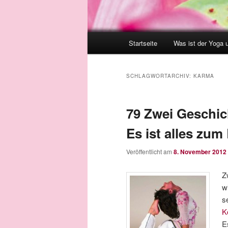
Hauptmenü
Startseite
Was ist der Yoga 
SCHLAGWORTARCHIV:
KARMA
79 Zwei Geschic
Es ist alles zum
Veröffentlicht am
8. November 2012
Z
w
s
K
E