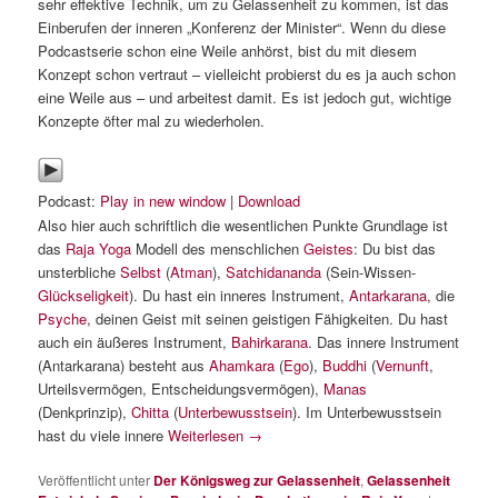
sehr effektive Technik, um zu Gelassenheit zu kommen, ist das
Einberufen der inneren „Konferenz der Minister“. Wenn du diese
Podcastserie schon eine Weile anhörst, bist du mit diesem
Konzept schon vertraut – vielleicht probierst du es ja auch schon
eine Weile aus – und arbeitest damit. Es ist jedoch gut, wichtige
Konzepte öfter mal zu wiederholen.
Podcast:
Play in new window
|
Download
Also hier auch schriftlich die wesentlichen Punkte Grundlage ist
das
Raja Yoga
Modell des menschlichen
Geistes
: Du bist das
unsterbliche
Selbst
(
Atman
),
Satchidananda
(Sein-Wissen-
Glückseligkeit
). Du hast ein inneres Instrument,
Antarkarana
, die
Psyche
, deinen Geist mit seinen geistigen Fähigkeiten. Du hast
auch ein äußeres Instrument,
Bahirkarana
. Das innere Instrument
(Antarkarana) besteht aus
Ahamkara
(
Ego
),
Buddhi
(
Vernunft
,
Urteilsvermögen, Entscheidungsvermögen),
Manas
(Denkprinzip),
Chitta
(
Unterbewusstsein
). Im Unterbewusstsein
hast du viele innere
Weiterlesen
→
Veröffentlicht unter
Der Königsweg zur Gelassenheit
,
Gelassenheit