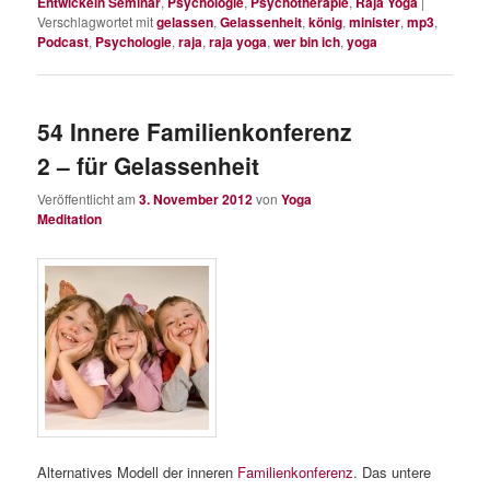
Entwickeln Seminar
,
Psychologie
,
Psychotherapie
,
Raja Yoga
|
Verschlagwortet mit
gelassen
,
Gelassenheit
,
könig
,
minister
,
mp3
,
Podcast
,
Psychologie
,
raja
,
raja yoga
,
wer bin ich
,
yoga
54 Innere Familienkonferenz
2 – für Gelassenheit
Veröffentlicht am
3. November 2012
von
Yoga
Meditation
Alternatives Modell der inneren
Familienkonferenz
. Das untere