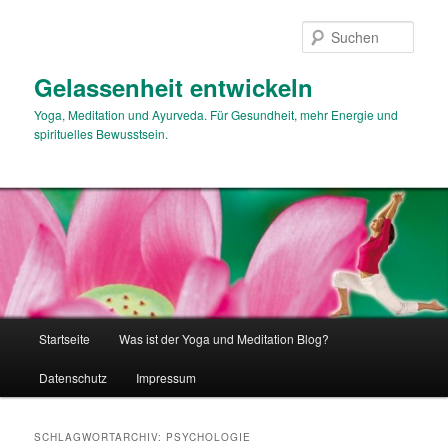
Zum
Zum
primären
sekundären
Such
Inhalt
Inhalt
springen
springen
Gelassenheit entwickeln
Yoga, Meditation und Ayurveda. Für Gesundheit, mehr Energie und
spirituelles Bewusstsein.
Hauptmenü
Startseite
Was ist der Yoga und Meditation Blog?
Datenschutz
Impressum
SCHLAGWORTARCHIV:
PSYCHOLOGIE