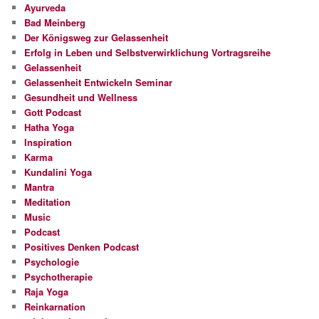
Ayurveda
Bad Meinberg
Der Königsweg zur Gelassenheit
Erfolg in Leben und Selbstverwirklichung Vortragsreihe
Gelassenheit
Gelassenheit Entwickeln Seminar
Gesundheit und Wellness
Gott Podcast
Hatha Yoga
Inspiration
Karma
Kundalini Yoga
Mantra
Meditation
Music
Podcast
Positives Denken Podcast
Psychologie
Psychotherapie
Raja Yoga
Reinkarnation