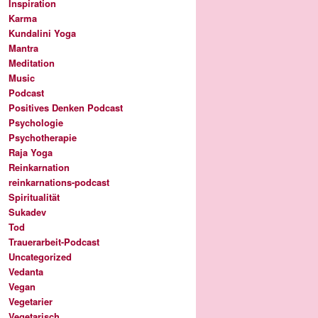
Inspiration
Karma
Kundalini Yoga
Mantra
Meditation
Music
Podcast
Positives Denken Podcast
Psychologie
Psychotherapie
Raja Yoga
Reinkarnation
reinkarnations-podcast
Spiritualität
Sukadev
Tod
Trauerarbeit-Podcast
Uncategorized
Vedanta
Vegan
Vegetarier
Vegetarisch