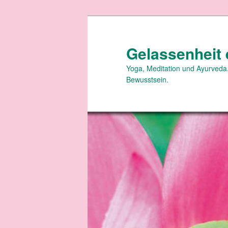
Zum
Zum
primären
sekundären
Inhalt
Inhalt
Gelassenheit 
springen
springen
Yoga, Meditation und Ayurveda.
Bewusstsein.