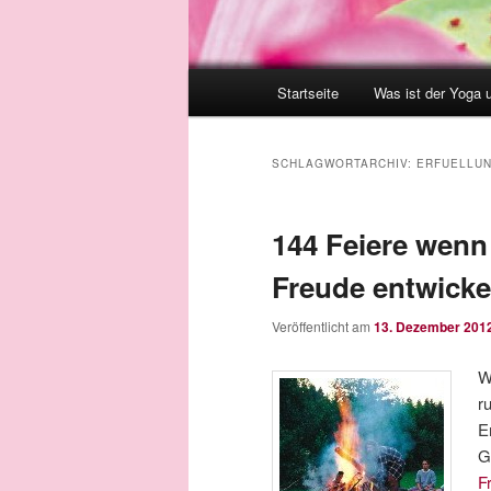
Hauptmenü
Startseite
Was ist der Yoga 
SCHLAGWORTARCHIV:
ERFUELLU
144 Feiere wenn 
Freude entwickel
Veröffentlicht am
13. Dezember 201
W
r
E
G
F