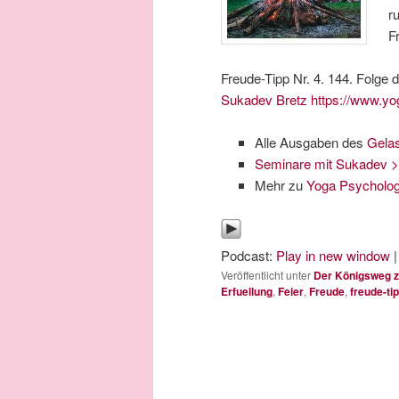
r
F
Freude-Tipp Nr. 4. 144. Folge 
Sukadev Bretz
https://www.yo
Alle Ausgaben des
Gela
Seminare mit Sukadev 
Mehr zu
Yoga Psycholog
Podcast:
Play in new window
Veröffentlicht unter
Der Königsweg z
Erfuellung
,
Feier
,
Freude
,
freude-ti