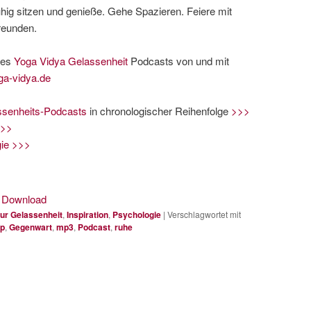
uhig sitzen und genieße. Gehe Spazieren. Feiere mit
reunden.
des
Yoga Vidya
Gelassenheit
Podcasts von und mit
ga-vidya.de
ssenheits-Podcasts
in chronologischer Reihenfolge
>>>
>>>
ie >>>
|
Download
ur Gelassenheit
,
Inspiration
,
Psychologie
|
Verschlagwortet mit
pp
,
Gegenwart
,
mp3
,
Podcast
,
ruhe