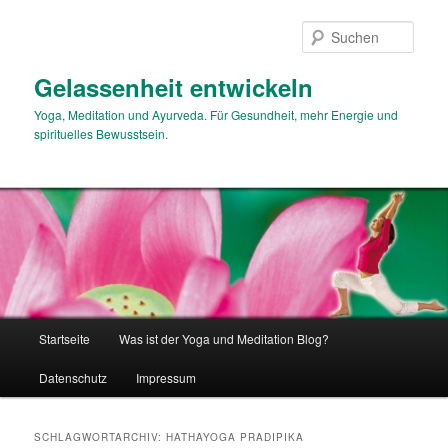
Zum
Zum
primären
sekundären
Such
Inhalt
Inhalt
springen
springen
Gelassenheit entwickeln
Yoga, Meditation und Ayurveda. Für Gesundheit, mehr Energie und
spirituelles Bewusstsein.
Hauptmenü
Startseite
Was ist der Yoga und Meditation Blog?
Datenschutz
Impressum
SCHLAGWORTARCHIV:
HATHAYOGA PRADIPIKA