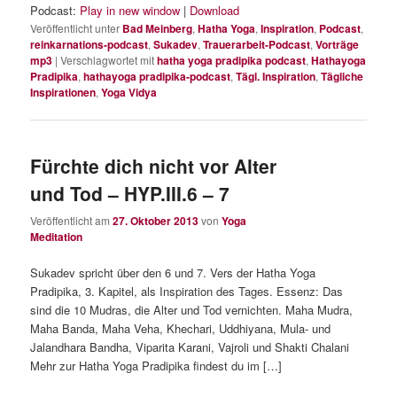
Podcast:
Play in new window
|
Download
Veröffentlicht unter
Bad Meinberg
,
Hatha Yoga
,
Inspiration
,
Podcast
,
reinkarnations-podcast
,
Sukadev
,
Trauerarbeit-Podcast
,
Vorträge
mp3
|
Verschlagwortet mit
hatha yoga pradipika podcast
,
Hathayoga
Pradipika
,
hathayoga pradipika-podcast
,
Tägl. Inspiration
,
Tägliche
Inspirationen
,
Yoga Vidya
Fürchte dich nicht vor Alter
und Tod – HYP.III.6 – 7
Veröffentlicht am
27. Oktober 2013
von
Yoga
Meditation
Sukadev spricht über den 6 und 7. Vers der Hatha Yoga
Pradipika, 3. Kapitel, als Inspiration des Tages. Essenz: Das
sind die 10 Mudras, die Alter und Tod vernichten. Maha Mudra,
Maha Banda, Maha Veha, Khechari, Uddhiyana, Mula- und
Jalandhara Bandha, Viparita Karani, Vajroli und Shakti Chalani
Mehr zur Hatha Yoga Pradipika findest du im […]