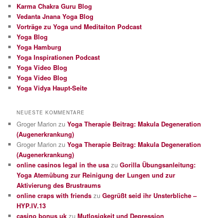
Karma Chakra Guru Blog
Vedanta Jnana Yoga Blog
Vorträge zu Yoga und Meditaiton Podcast
Yoga Blog
Yoga Hamburg
Yoga Inspirationen Podcast
Yoga Video Blog
Yoga Video Blog
Yoga Vidya Haupt-Seite
NEUESTE KOMMENTARE
Groger Marion
zu
Yoga Therapie Beitrag: Makula Degeneration
(Augenerkrankung)
Groger Marion
zu
Yoga Therapie Beitrag: Makula Degeneration
(Augenerkrankung)
online casinos legal in the usa
zu
Gorilla Übungsanleitung:
Yoga Atemübung zur Reinigung der Lungen und zur
Aktivierung des Brustraums
online craps with friends
zu
Gegrüßt seid ihr Unsterbliche –
HYP.IV.13
casino bonus uk
zu
Mutlosigkeit und Depression