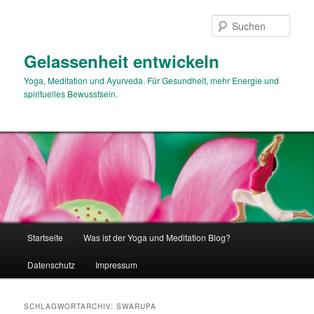
Zum
Zum
primären
sekundären
Such
Inhalt
Inhalt
springen
springen
Gelassenheit entwickeln
Yoga, Meditation und Ayurveda. Für Gesundheit, mehr Energie und
spirituelles Bewusstsein.
Hauptmenü
Startseite
Was ist der Yoga und Meditation Blog?
Datenschutz
Impressum
SCHLAGWORTARCHIV:
SWARUPA