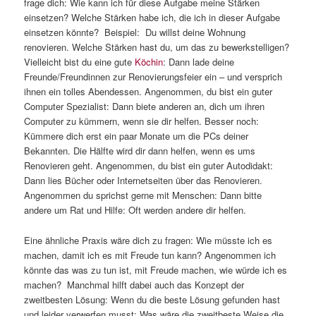
frage dich: Wie kann ich für diese Aufgabe meine Stärken
einsetzen? Welche Stärken habe ich, die ich in dieser Aufgabe
einsetzen könnte? Beispiel: Du willst deine Wohnung
renovieren. Welche Stärken hast du, um das zu bewerkstelligen?
Vielleicht bist du eine gute
Köchin
: Dann lade deine
Freunde/Freundinnen zur Renovierungsfeier ein – und versprich
ihnen ein tolles Abendessen. Angenommen, du bist ein guter
Computer Spezialist: Dann biete anderen an, dich um ihren
Computer zu kümmern, wenn sie dir helfen. Besser noch:
Kümmere dich erst ein paar Monate um die PCs deiner
Bekannten. Die Hälfte wird dir dann helfen, wenn es ums
Renovieren geht. Angenommen, du bist ein guter Autodidakt:
Dann lies Bücher oder Internetseiten über das Renovieren.
Angenommen du sprichst gerne mit Menschen: Dann bitte
andere um Rat und Hilfe: Oft werden andere dir helfen.
Eine ähnliche Praxis wäre dich zu fragen: Wie müsste ich es
machen, damit ich es mit Freude tun kann? Angenommen ich
könnte das was zu tun ist, mit Freude machen, wie würde ich es
machen? Manchmal hilft dabei auch das Konzept der
zweitbesten Lösung: Wenn du die beste Lösung gefunden hast
und leider verwerfen musst: Was wäre die zweitbeste Weise die