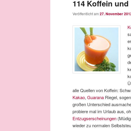
114 Koffein und
Veröffentlicht am
27. November 201
K
s
e
k
g
d
k
k
Ü
alle Quellen von Koffein: Schw
Kakao
,
Guarana
Riegel, sogen
großen Unterschied ausmache
probiere mal im Urlaub aus, oh
Entzugserscheinungen
(Müdigk
wieder zu normalen Selbstste