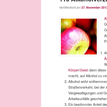
Veröffentlicht am
27. November 201
A
G
G
A
P
A
Ä
W
Körper
/
Geist
dann diese 
macht, auf Alkohol zu ve
Alkohol wirkt enthemmen
Straßenverkehr, bei der A
Vergewaltigungen und Gew
Arbeitsunfälle geschehen
Ein bestimmter Anteil der