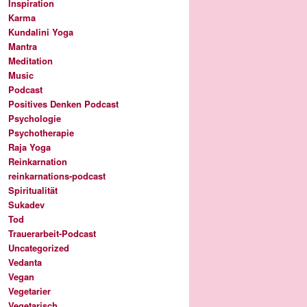
Inspiration
Karma
Kundalini Yoga
Mantra
Meditation
Music
Podcast
Positives Denken Podcast
Psychologie
Psychotherapie
Raja Yoga
Reinkarnation
reinkarnations-podcast
Spiritualität
Sukadev
Tod
Trauerarbeit-Podcast
Uncategorized
Vedanta
Vegan
Vegetarier
Vegetarisch