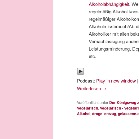
Alkoholabhängigkeit
. We
regelmäßig Alkohol konsu
regelmäßiger Alkoholkon
Alkoholmissbrauch/Abhäng
Alkoholiker mit allen 
Vernachlässigung anderer
Leistungsminderung, Dep
etc.
Podcast:
Play in new window
Weiterlesen
→
Veröffentlicht unter
Der Königsweg z
Vegetarisch
,
Vegetarisch - Vegetari
Alkohol
,
droge
,
entzug
,
gelassene-