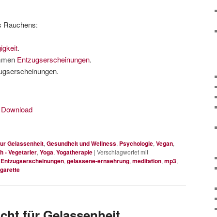
es Rauchens:
igkeit
.
ommen
Entzugserscheinungen
.
zugserscheinungen.
|
Download
ur Gelassenheit
,
Gesundheit und Wellness
,
Psychologie
,
Vegan
,
h - Vegetarier
,
Yoga
,
Yogatherapie
|
Verschlagwortet mit
,
Entzugserscheinungen
,
gelassene-ernaehrung
,
meditation
,
mp3
,
igarette
cht für Gelassenheit