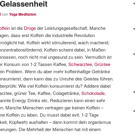
 Gelassenheit
2
von
Yoga Meditation
offein
ist die
Droge
der Leistungsgesellschaft. Manche
agen, dass erst Koffein die industrielle Revolution
rmöglicht hat. Koffein wirkt stimulierend, wach machend,
onzentrationsfördernd. Koffein scheint dabei, in Maßen
enossen, noch nicht mal ungesund zu sein. Vermutlich ist
er Konsum von 1-2 Tassen Kaffee,
Schwarztee
,
Grüntee
ein Problem. Wenn du aber mehr koffeinhaltige Getränke
onsumierst, dann kann das zu Unruhe des Geistes führen.
berprüfe: Wie viel Koffein konsumierst du? Addiere dabei
arztee, grüner Tee, Kaffee, Colagetränke,
Schokolade
,
annte Energy Drinks etc. Reduzieren kann einen sehr
n. Manche Menschen vertragen gar keinen Koffein –
ne Koffein zu leben. Du musst dabei evtl. 1-2 Tage
eit, Kopfweh) aushalten – dann kommt dein organismus
uerungen. Die Mehrheit der Menschen hat mit einem