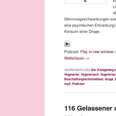
s
L
d
Stimmungsschwankungen sowi
eine psychischen Erkrankung 
Konsum einer Droge.
Podcast:
Play in new window
Weiterlesen
→
Veröffentlicht unter
Der Königsweg z
Vegetarier
,
Vegetarisch
,
Vegetarisc
Beschaffungskriminalitaet
,
droge
,
mp3
,
Podcast
116 Gelassener