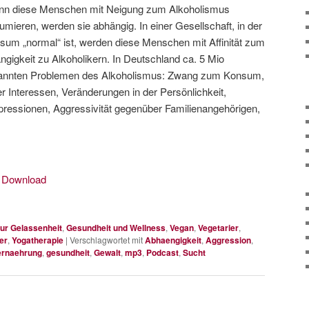
nn diese Menschen mit Neigung zum Alkoholismus
mieren, werden sie abhängig. In einer Gesellschaft, in der
sum „normal“ ist, werden diese Menschen mit Affinität zum
igkeit zu Alkoholikern. In Deutschland ca. 5 Mio
bekannten Problemen des Alkoholismus: Zwang zum Konsum,
 Interessen, Veränderungen in der Persönlichkeit,
ressionen, Aggressivität gegenüber Familienangehörigen,
|
Download
ur Gelassenheit
,
Gesundheit und Wellness
,
Vegan
,
Vegetarier
,
er
,
Yogatherapie
|
Verschlagwortet mit
Abhaengigkeit
,
Aggression
,
ernaehrung
,
gesundheit
,
Gewalt
,
mp3
,
Podcast
,
Sucht