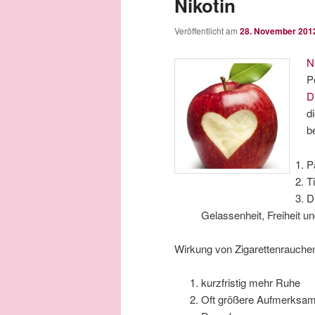
Nikotin
Veröffentlicht am
28. November 201
N
P
D
d
b
P
T
D
Gelassenheit, Freiheit 
Wirkung von Zigarettenrauche
kurzfristig mehr Ruhe
Oft größere Aufmerksamke