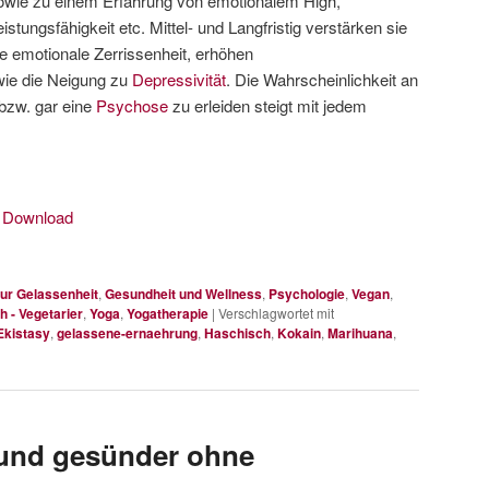
owie zu einem Erfahrung von emotionalem High,
eistungsfähigkeit etc. Mittel- und Langfristig verstärken sie
ie emotionale Zerrissenheit, erhöhen
e die Neigung zu
Depressivität
. Die Wahrscheinlichkeit an
bzw. gar eine
Psychose
zu erleiden steigt mit jedem
|
Download
ur Gelassenheit
,
Gesundheit und Wellness
,
Psychologie
,
Vegan
,
h - Vegetarier
,
Yoga
,
Yogatherapie
|
Verschlagwortet mit
Ekistasy
,
gelassene-ernaehrung
,
Haschisch
,
Kokain
,
Marihuana
,
 und gesünder ohne