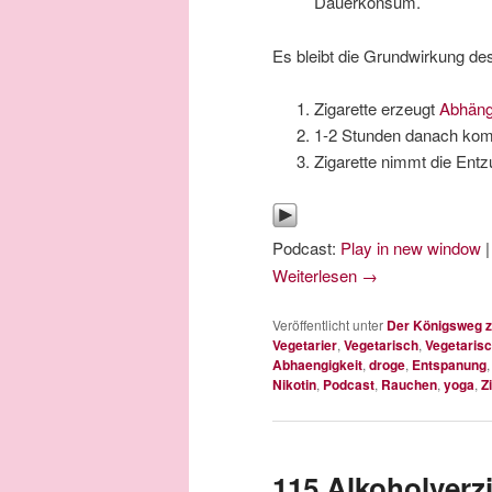
Dauerkonsum.
Es bleibt die Grundwirkung d
Zigarette erzeugt
Abhäng
1-2 Stunden danach k
Zigarette nimmt die Ent
Podcast:
Play in new window
Weiterlesen
→
Veröffentlicht unter
Der Königsweg z
Vegetarier
,
Vegetarisch
,
Vegetarisc
Abhaengigkeit
,
droge
,
Entspanung
Nikotin
,
Podcast
,
Rauchen
,
yoga
,
Z
115 Alkoholverzi