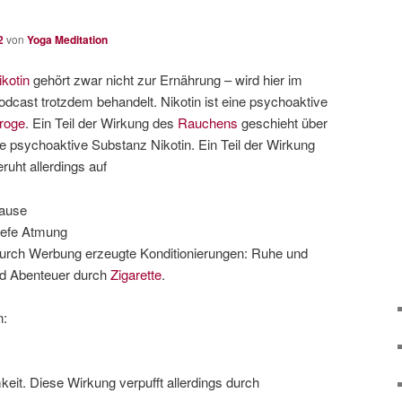
2
von
Yoga Meditation
ikotin
gehört zwar nicht zur Ernährung – wird hier im
odcast trotzdem behandelt. Nikotin ist eine psychoaktive
roge
. Ein Teil der Wirkung des
Rauchens
geschieht über
ie psychoaktive Substanz Nikotin. Ein Teil der Wirkung
eruht allerdings auf
ause
iefe Atmung
urch Werbung erzeugte Konditionierungen: Ruhe und
und Abenteuer durch
Zigarette
.
n:
it. Diese Wirkung verpufft allerdings durch