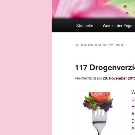
Hauptmenü
Startseite
Was ist der Yoga 
SCHLAGWORTARCHIV:
DROGE
117 Drogenverzi
Veröffentlicht am
28. November 201
W
D
E
A
D
Ä