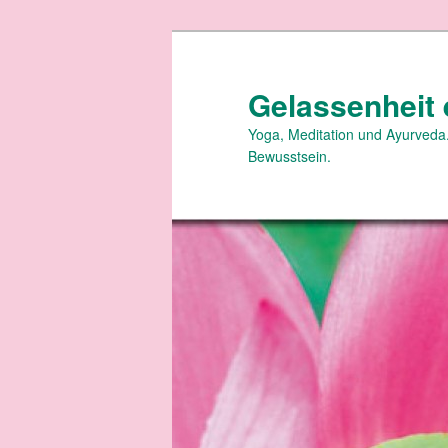
Zum
Zum
primären
sekundären
Inhalt
Inhalt
Gelassenheit 
springen
springen
Yoga, Meditation und Ayurveda.
Bewusstsein.