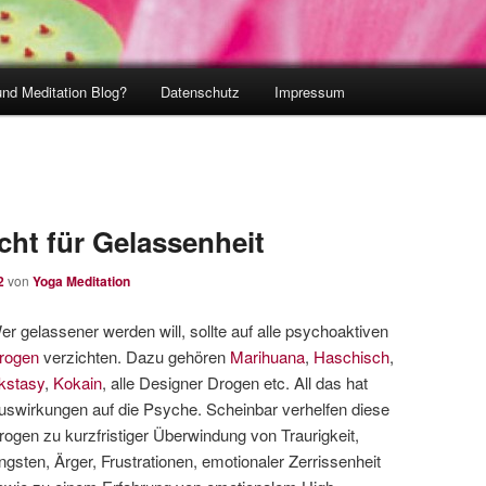
und Meditation Blog?
Datenschutz
Impressum
cht für Gelassenheit
2
von
Yoga Meditation
er gelassener werden will, sollte auf alle psychoaktiven
rogen
verzichten. Dazu gehören
Marihuana
,
Haschisch
,
kstasy
,
Kokain
, alle Designer Drogen etc. All das hat
uswirkungen auf die Psyche. Scheinbar verhelfen diese
rogen zu kurzfristiger Überwindung von Traurigkeit,
ngsten, Ärger, Frustrationen, emotionaler Zerrissenheit