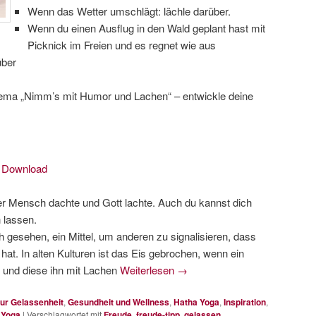
Wenn das Wetter umschlägt: lächle darüber.
Wenn du einen Ausflug in den Wald geplant hast mit
Picknick im Freien und es regnet wie aus
über
ema „Nimm’s mit Humor und Lachen“ – entwickle deine
|
Download
er Mensch dachte und Gott lachte. Auch du kannst dich
 lassen.
ch gesehen, ein Mittel, um anderen zu signalisieren, dass
hat. In alten Kulturen ist das Eis gebrochen, wenn ein
und diese ihn mit Lachen
Weiterlesen
→
ur Gelassenheit
,
Gesundheit und Wellness
,
Hatha Yoga
,
Inspiration
,
 Yoga
|
Verschlagwortet mit
Freude
,
freude-tipp
,
gelassen
,