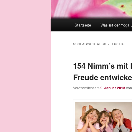
Hauptmenü
Startseite
Was ist der Yoga 
SCHLAGWORTARCHIV:
LUSTIG
154 Nimm’s mit
Freude entwickel
Veröffentlicht am
9. Januar 2013
vo