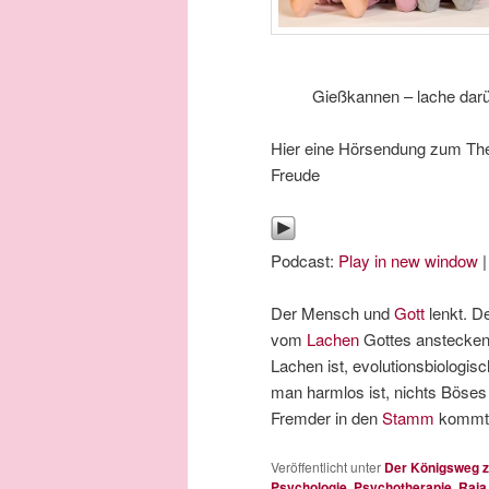
Gießkannen – lache dar
Hier eine Hörsendung zum Th
Freude
Podcast:
Play in new window
Der Mensch und
Gott
lenkt. D
vom
Lachen
Gottes anstecken
Lachen ist, evolutionsbiologis
man harmlos ist, nichts Böses 
Fremder in den
Stamm
kommt 
Veröffentlicht unter
Der Königsweg z
Psychologie
,
Psychotherapie
,
Raja