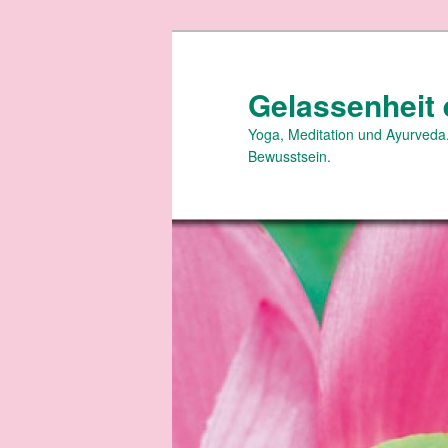
Zum
Zum
primären
sekundären
Inhalt
Inhalt
Gelassenheit 
springen
springen
Yoga, Meditation und Ayurveda.
Bewusstsein.