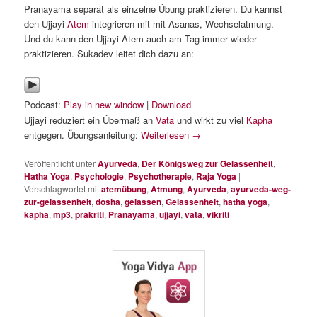
Pranayama separat als einzelne Übung praktizieren. Du kannst
den Ujjayi
Atem
integrieren mit mit Asanas, Wechselatmung.
Und du kann den Ujjayi Atem auch am Tag immer wieder
praktizieren. Sukadev leitet dich dazu an:
Podcast:
Play in new window
|
Download
Ujjayi reduziert ein Übermaß an
Vata
und wirkt zu viel
Kapha
entgegen. Übungsanleitung:
Weiterlesen
→
Veröffentlicht unter
Ayurveda
,
Der Königsweg zur Gelassenheit
,
Hatha Yoga
,
Psychologie
,
Psychotherapie
,
Raja Yoga
|
Verschlagwortet mit
atemübung
,
Atmung
,
Ayurveda
,
ayurveda-weg-
zur-gelassenheit
,
dosha
,
gelassen
,
Gelassenheit
,
hatha yoga
,
kapha
,
mp3
,
prakriti
,
Pranayama
,
ujjayi
,
vata
,
vikriti