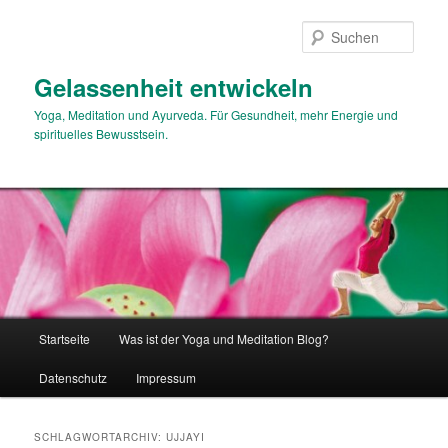
Zum
Zum
primären
sekundären
Such
Inhalt
Inhalt
springen
springen
Gelassenheit entwickeln
Yoga, Meditation und Ayurveda. Für Gesundheit, mehr Energie und
spirituelles Bewusstsein.
Hauptmenü
Startseite
Was ist der Yoga und Meditation Blog?
Datenschutz
Impressum
SCHLAGWORTARCHIV:
UJJAYI