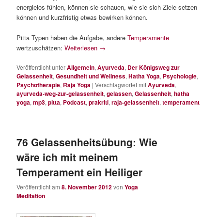
energielos fühlen, können sie schauen, wie sie sich Ziele setzen
können und kurzfristig etwas bewirken können.
Pitta Typen haben die Aufgabe, andere
Temperamente
wertzuschätzen:
Weiterlesen
→
Veröffentlicht unter
Allgemein
,
Ayurveda
,
Der Königsweg zur
Gelassenheit
,
Gesundheit und Wellness
,
Hatha Yoga
,
Psychologie
,
Psychotherapie
,
Raja Yoga
|
Verschlagwortet mit
Ayurveda
,
ayurveda-weg-zur-gelassenheit
,
gelassen
,
Gelassenheit
,
hatha
yoga
,
mp3
,
pitta
,
Podcast
,
prakriti
,
raja-gelassenheit
,
temperament
76 Gelassenheitsübung: Wie
wäre ich mit meinem
Temperament ein Heiliger
Veröffentlicht am
8. November 2012
von
Yoga
Meditation