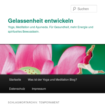
Zum
Zum
primären
sekundären
Such
Inhalt
Inhalt
springen
springen
Gelassenheit entwickeln
Yoga, Meditation und Ayurveda. Für Gesundheit, mehr Energie und
spirituelles Bewusstsein.
Hauptmenü
Startseite
Was ist der Yoga und Meditation Blog?
Datenschutz
Impressum
SCHLAGWORTARCHIV:
TEMPERAMENT