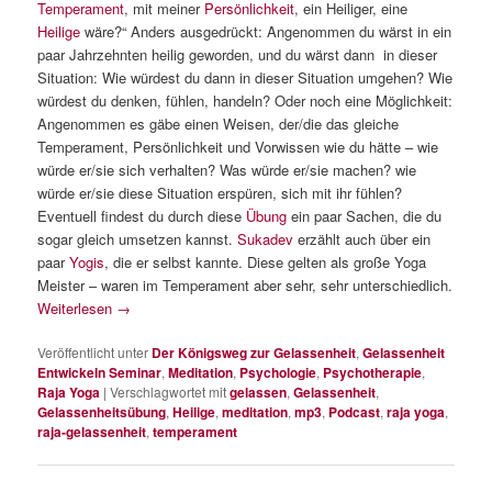
Temperament
, mit meiner
Persönlichkeit
, ein Heiliger, eine
Heilige
wäre?“ Anders ausgedrückt: Angenommen du wärst in ein
paar Jahrzehnten heilig geworden, und du wärst dann in dieser
Situation: Wie würdest du dann in dieser Situation umgehen? Wie
würdest du denken, fühlen, handeln? Oder noch eine Möglichkeit:
Angenommen es gäbe einen Weisen, der/die das gleiche
Temperament, Persönlichkeit und Vorwissen wie du hätte – wie
würde er/sie sich verhalten? Was würde er/sie machen? wie
würde er/sie diese Situation erspüren, sich mit ihr fühlen?
Eventuell findest du durch diese
Übung
ein paar Sachen, die du
sogar gleich umsetzen kannst.
Sukadev
erzählt auch über ein
paar
Yogis
, die er selbst kannte. Diese gelten als große Yoga
Meister – waren im Temperament aber sehr, sehr unterschiedlich.
Weiterlesen
→
Veröffentlicht unter
Der Königsweg zur Gelassenheit
,
Gelassenheit
Entwickeln Seminar
,
Meditation
,
Psychologie
,
Psychotherapie
,
Raja Yoga
|
Verschlagwortet mit
gelassen
,
Gelassenheit
,
Gelassenheitsübung
,
Heilige
,
meditation
,
mp3
,
Podcast
,
raja yoga
,
raja-gelassenheit
,
temperament