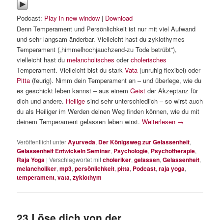
Podcast:
Play in new window
|
Download
Denn Temperament und Persönlichkeit ist nur mit viel Aufwand
und sehr langsam änderbar. Vielleicht hast du zyklothymes
Temperament („himmelhochjauchzend-zu Tode betrübt“),
vielleicht hast du
melancholisches
oder
cholerisches
Temperament. Vielleicht bist du stark
Vata
(unruhig-flexibel) oder
Pitta
(feurig). Nimm dein Temperament an – und überlege, wie du
es geschickt leben kannst – aus einem
Geist
der Akzeptanz für
dich und andere.
Heilige
sind sehr unterschiedlich – so wirst auch
du als Heiliger im Werden deinen Weg finden können, wie du mit
deinem Temperament gelassen leben wirst.
Weiterlesen
→
Veröffentlicht unter
Ayurveda
,
Der Königsweg zur Gelassenheit
,
Gelassenheit Entwickeln Seminar
,
Psychologie
,
Psychotherapie
,
Raja Yoga
|
Verschlagwortet mit
choleriker
,
gelassen
,
Gelassenheit
,
melancholiker
,
mp3
,
persönlichkeit
,
pitta
,
Podcast
,
raja yoga
,
temperament
,
vata
,
zyklothym
23 Löse dich von der